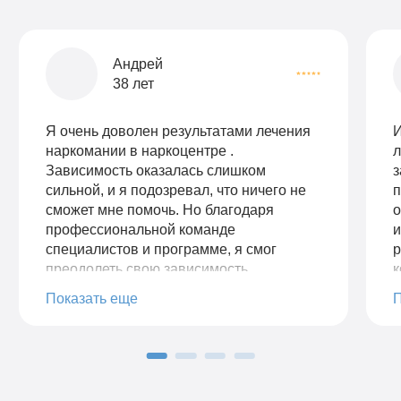
Андрей
38 лет
Я очень доволен результатами лечения
И
наркомании в наркоцентре .
л
Зависимость оказалась слишком
з
сильной, и я подозревал, что ничего не
п
сможет мне помочь. Но благодаря
о
профессиональной команде
специалистов и программе, я смог
р
преодолеть свою зависимость
к
полностью. Мне предоставили все
н
Показать еще
необходимые ресурсы и поддержку во
п
время стационарного лечения. Я нашел
з
в себе силы бороться с желаниями и
—
научился здоровому образу жизни.
и
Теперь я чувствую себя свободным от
с