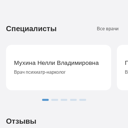
Подробнее
Подробнее
Подробнее
Подробнее
Подробнее
Подробнее
Подробнее
Подробнее
Заказать
Заказать
Заказать
Заказать
Заказать
Заказать
Заказать
Заказать
Специалисты
Все врачи
Мухина Нелли Владимировна
Врач психиатр-нарколог
В
Отзывы