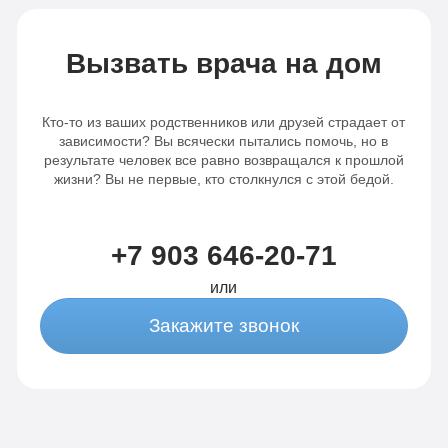
наркотиков и готов начать новую главу в
я
своей жизни. Я рекомендую клинику
в
всем, кто ищет настоящую помощь
Вызвать врача на дом
Кто-то из ваших родственников или друзей страдает от
зависимости? Вы всячески пытались помочь, но в
результате человек все равно возвращался к прошлой
жизни? Вы не первые, кто столкнулся с этой бедой.
+7 903 646-20-71
или
Закажите звонок