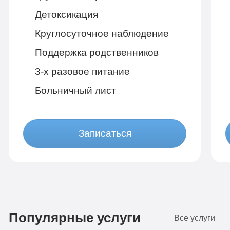
Детоксикация
Круглосуточное наблюдение
Поддержка родственников
3-х разовое питание
Больничный лист
Записаться
Бюджетно
1 490 руб
Популярные услуги
4-х местная комната
2
Все услуги