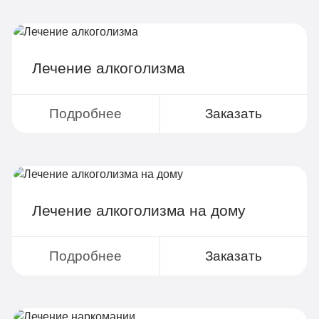
Диагностика
Групповая терапия
Детоксикация
Лечение алкоголизма
Круглосуточное наблюдение
Поддержка родственников
Подробнее
Заказать
4-х разовое питание
Больничный лист
Лечение алкоголизма на дому
Записаться
Подробнее
Заказать