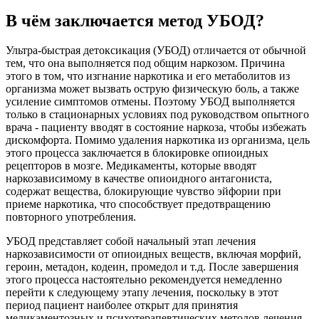
В чём заключается метод УБОД?
Ультра-быстрая детоксикация (УБОД) отличается от обычной
тем, что она выполняется под общим наркозом. Причина
этого в том, что изгнание наркотика и его метаболитов из
организма может вызвать острую физическую боль, а также
усиление симптомов отмены. Поэтому УБОД выполняется
только в стационарных условиях под руководством опытного
врача - пациенту вводят в состояние наркоза, чтобы избежать
дискомфорта. Помимо удаления наркотика из организма, цель
этого процесса заключается в блокировке опиоидных
рецепторов в мозге. Медикаменты, которые вводят
наркозависимому в качестве опиоидного антагониста,
содержат вещества, блокирующие чувство эйфории при
приеме наркотика, что способствует предотвращению
повторного употребления.
УБОД представляет собой начальный этап лечения
наркозависимости от опиоидных веществ, включая морфий,
героин, метадон, кодеин, промедол и т.д. После завершения
этого процесса настоятельно рекомендуется немедленно
перейти к следующему этапу лечения, поскольку в этот
период пациент наиболее открыт для принятия
медикаментозных и психотерапевтических методов лечения.