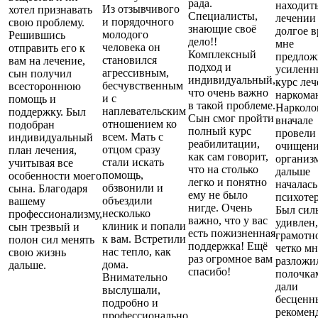
рада.
находить
Из отзывчивого
хотел признавать
Специалисты,
лечении
и порядочного
свою проблему.
знающие своё
долгое в
молодого
Решившись
дело!!
мне
человека он
отправить его к
Комплексный
предлож
становился
вам на лечение,
подход и
усилен
агрессивным,
сын получил
индивидуальный,
курс ле
бесчувственным
всестороннюю
что очень важно
наркома
и с
помощь и
в такой проблеме.
Нарколо
наплевательским
поддержку. Был
Сын смог пройти
вначале
отношением ко
подобран
полный курс
провели
всем. Мать с
индивидуальный
реабилитации,
очищен
отцом сразу
план лечения,
как сам говорит,
организм
стали искать
учитывая все
что на столько
дальше
помощь,
особенности моего
легко и понятно
началась
обзвонили и
сына. Благодаря
ему не было
психоте
объездили
вашему
нигде. Очень
Был сил
несколько
профессионализму,
важно, что у вас
удивлен,
клиник и попали
сын трезвый и
есть пожизненная
грамотн
к вам. Встретили
полон сил менять
поддержка! Ещё
четко мн
нас тепло, как
свою жизнь
раз огромное вам
разложи
дома.
дальше.
спасибо!
полочка
Внимательно
дали
выслушали,
бесценн
подробно и
рекомен
профессионально