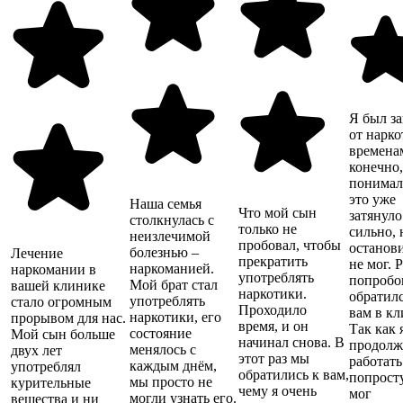
Я был з
от нарко
времена
конечно
понимал
это уже
Наша семья
Что мой сын
затянуло
столкнулась с
только не
сильно, 
неизлечимой
пробовал, чтобы
останов
болезнью –
Лечение
прекратить
не мог. 
наркоманией.
наркомании в
употреблять
попробо
Мой брат стал
вашей клинике
наркотики.
обратилс
употреблять
стало огромным
Проходило
вам в кл
наркотики, его
прорывом для нас.
время, и он
Так как 
состояние
Мой сын больше
начинал снова. В
продолж
менялось с
двух лет
этот раз мы
работать
каждым днём,
употреблял
обратились к вам,
попрост
мы просто не
курительные
чему я очень
мог
могли узнать его.
вещества и ни