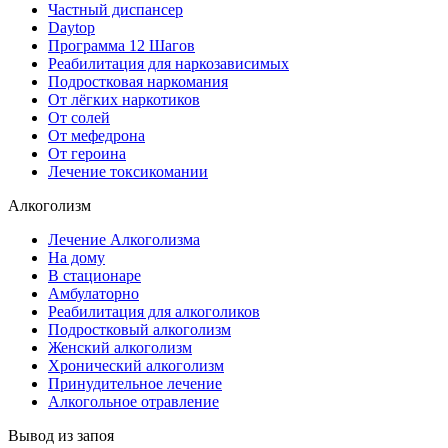
Частный диспансер
Daytop
Программа 12 Шагов
Реабилитация для наркозависимых
Подростковая наркомания
От лёгких наркотиков
От солей
От мефедрона
От героина
Лечение токсикомании
Алкоголизм
Лечение Алкоголизма
На дому
В стационаре
Амбулаторно
Реабилитация для алкоголиков
Подростковый алкоголизм
Женский алкоголизм
Хронический алкоголизм
Принудительное лечение
Алкогольное отравление
Вывод из запоя