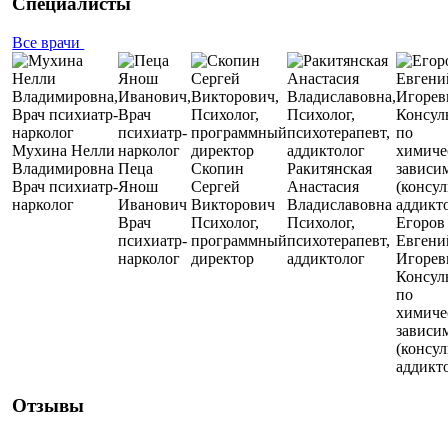
Специалисты
Все врачи
Мухина Нелли
Владимировна
Пеца
Скопин
Ракитянская
Врач психиатр-
Янош
Сергей
Анастасия
нарколог
Иванович
Викторович
Владиславовна
Врач
Психолог,
Психолог,
Егоров
психиатр-
программный
психотерапевт,
Евгени
нарколог
директор
аддиктолог
Игорев
Консул
по
химиче
зависи
(консул
аддикт
Отзывы