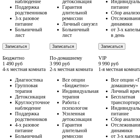
наблюдение
детоксикация
Индивидуаль
Поддержка
Гарантия
питание
родственников
длительной
Сбор анализ
3-х разовое
ремиссии
Отслеживани
питание
Личный санузел
динамики
Больничный
Больничный
от 3-х капел
лист
лист
в день
Записаться
Записаться
Записаться
Бюджетно
По-домашнему
VIP
1 490 руб
3 990 руб
9 990 руб
4-х местная комната
2-х местная комната
1-я местная комнат
Диагностика
Все опции
Все опции «
Групповая
«Бюджетно»
домашнему»
терапия
Индивидуальная
Личный врач
Детоксикация
терапия
Бесплатная
Круглосуточное
Работа с
транспортир
наблюдение
психологом
Индивидуаль
Поддержка
Усиленная
питание
родственников
детоксикация
Сбор анализ
4-х разовое
Гарантия
Отслеживани
питание
длительной
динамики
Больничный
ремиссии
от 3-х капел