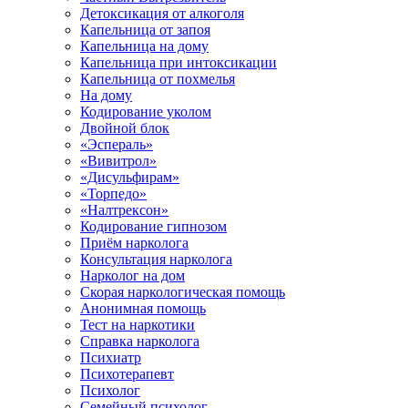
Детоксикация от алкоголя
Капельница от запоя
Капельница на дому
Капельница при интоксикации
Капельница от похмелья
На дому
Кодирование уколом
Двойной блок
«Эспераль»
«Вивитрол»
«Дисульфирам»
«Торпедо»
«Налтрексон»
Кодирование гипнозом
Приём нарколога
Консультация нарколога
Нарколог на дом
Скорая наркологическая помощь
Анонимная помощь
Тест на наркотики
Справка нарколога
Психиатр
Психотерапевт
Психолог
Семейный психолог