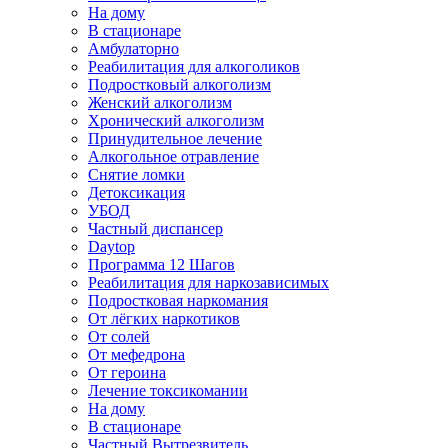
На дому
В стационаре
Амбулаторно
Реабилитация для алкоголиков
Подростковый алкоголизм
Женский алкоголизм
Хронический алкоголизм
Принудительное лечение
Алкогольное отравление
Снятие ломки
Детоксикация
УБОД
Частный диспансер
Daytop
Программа 12 Шагов
Реабилитация для наркозависимых
Подростковая наркомания
От лёгких наркотиков
От солей
От мефедрона
От героина
Лечение токсикомании
На дому
В стационаре
Частный Вытрезвитель